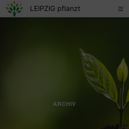
Zum
LEIPZIG pflanzt
Mo
Inhalt
springen
LEIPZIG pflanzt
ARCHIV