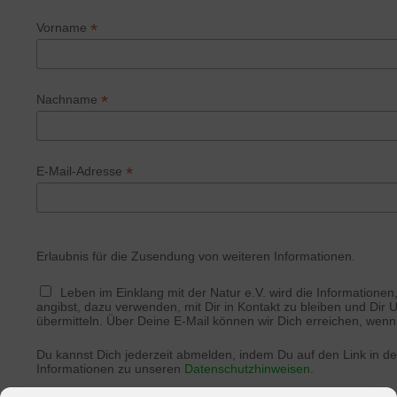
*
Vorname
*
Nachname
*
E-Mail-Adresse
Erlaubnis für die Zusendung von weiteren Informationen.
Leben im Einklang mit der Natur e.V. wird die Informationen
angibst, dazu verwenden, mit Dir in Kontakt zu bleiben und Dir
übermitteln. Über Deine E-Mail können wir Dich erreichen, wenn 
Du kannst Dich jederzeit abmelden, indem Du auf den Link in der
Informationen zu unseren
Datenschutzhinweisen
.